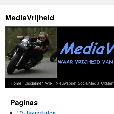
Ga
naar
MediaVrijheid
de
inhoud
Home
Disclaimer
Wie
Nieuwsbrief
SocialMedia
Citaten
Paginas
1% Foundation